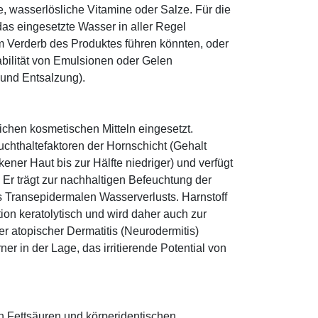
le, wasserlösliche Vitamine oder Salze. Für die
as eingesetzte Wasser in aller Regel
 Verderb des Produktes führen könnten, oder
abilität von Emulsionen oder Gelen
 und Entsalzung).
eichen kosmetischen Mitteln eingesetzt.
euchthaltefaktoren der Hornschicht (Gehalt
ener Haut bis zur Hälfte niedriger) und verfügt
r trägt zur nachhaltigen Befeuchtung der
s Transepidermalen Wasserverlusts. Harnstoff
tion keratolytisch und wird daher auch zur
r atopischer Dermatitis (Neurodermitis)
rner in der Lage, das irritierende Potential von
n Fettsäuren und körperidentischen