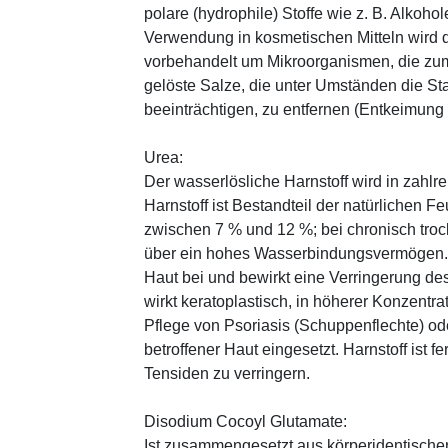
polare (hydrophile) Stoffe wie z. B. Alkoho
Verwendung in kosmetischen Mitteln wird d
vorbehandelt um Mikroorganismen, die zum
gelöste Salze, die unter Umständen die St
beeinträchtigen, zu entfernen (Entkeimung
Urea:
Der wasserlösliche Harnstoff wird in zahlr
Harnstoff ist Bestandteil der natürlichen F
zwischen 7 % und 12 %; bei chronisch trock
über ein hohes Wasserbindungsvermögen. E
Haut bei und bewirkt eine Verringerung de
wirkt keratoplastisch, in höherer Konzentra
Pflege von Psoriasis (Schuppenflechte) ode
betroffener Haut eingesetzt. Harnstoff ist fe
Tensiden zu verringern.
Disodium Cocoyl Glutamate:
Ist zusammengesetzt aus körperidentische