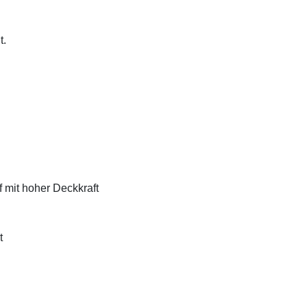
t.
f mit hoher Deckkraft
t