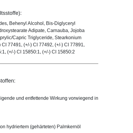
tsstoffe):
es, Behenyl Alcohol, Bis-Diglyceryl
droxystearate Adipate, Carnauba, Jojoba
rylic/Capric Triglyceride, Stearkonium
 CI 77491, (+/-) CI 77492, (+/-) CI 77891,
5:1, (+/-) CI 15850:1, (+/-) CI 15850:2
toffen:
nigende und entfettende Wirkung vorwiegend in
on hydriertem (gehärteten) Palmkernöl