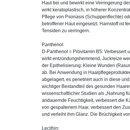
Haut bei und bewirkt eine Verringerung de
wirkt keratoplastisch, in höherer Konzentra
Pflege von Psoriasis (Schuppenflechte) ode
betroffener Haut eingesetzt. Harnstoff ist fe
Tensiden zu verringern.
Panthenol:
D-Panthenol = Provitamin B5: Verbessert 
wirkt entzündungshemmend, Juckreize wer
der Epithelisierung: Kleine Wunden (Rasu
ab. Bei Anwendung in Haarpflegeprodukten
abgelagert, es penetriert auch in diese und
wichtiger Bestandteil des gesunden Haares 
wissenschaftlicher Studien als „Nahrung fü
andauernde Feuchtigkeit, verbessert die K
von gespaltenem Haar, verbessert den Zus
und verleiht ihm Glanz. Die Brüchigkeit vo
Lecithin: