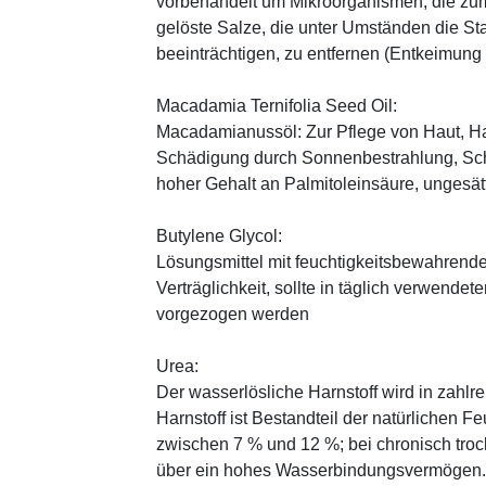
vorbehandelt um Mikroorganismen, die zum
gelöste Salze, die unter Umständen die St
beeinträchtigen, zu entfernen (Entkeimung
Macadamia Ternifolia Seed Oil:
Macadamianussöl: Zur Pflege von Haut, Ha
Schädigung durch Sonnenbestrahlung, Sch
hoher Gehalt an Palmitoleinsäure, ungesät
Butylene Glycol:
Lösungsmittel mit feuchtigkeitsbewahrende
Verträglichkeit, sollte in täglich verwend
vorgezogen werden
Urea:
Der wasserlösliche Harnstoff wird in zahlr
Harnstoff ist Bestandteil der natürlichen F
zwischen 7 % und 12 %; bei chronisch trock
über ein hohes Wasserbindungsvermögen. E