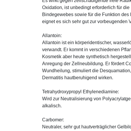
Es wirkt gegen zellschädigende freie Radik
Oxidation, ist unbedingt erforderlich für 
Bindegewebes sowie für die Funktion de
eignet es sich sehr gut zur vorbeugenden 
Allantoin:
Allantoin ist ein körperidentischer, wasserl
verwandt. Er kommt in verschiedenen Pflan
Kosmetik aber heute synthetisch hergestellt
Anregung der Zellneubildung. Er fördert C
Wundheilung, stimuliert die Desquamation, 
Dermatitis hautberuhigend wirken.
Tetrahydroxypropyl Ethylenediamine:
Wird zur Neutralisierung von Polyacrylatge
alkalisch.
Carbomer:
Neutraler, sehr gut hautverträglicher Gelbi