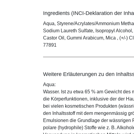
Ingredients (INCI-Deklaration der Inhal
Aqua, Styrene/Acrylates/Ammonium Methac
Sodium Laureth Sulfate, Isopropyl Alcoho
Castor Oil, Gummi Arabicum, Mica , (+/-) CI 
77891
Weitere Erläuterungen zu den Inhaltss
Aqua:
Wasser. Ist zu etwa 65 % am Gewicht des m
die Körperfunktionen, inklusive der der Ha
bei vielen kosmetischen Produkten (wässr
den Inhaltsstoff mit dem mengenmässig grös
Emulsionen die Grundlage der wässrigen Ph
polare (hydrophile) Stoffe wie z. B. Alkoho