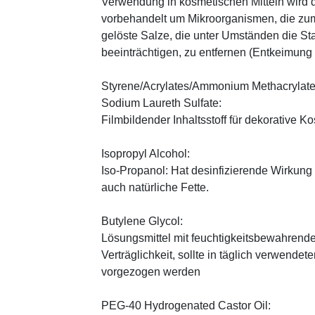
Verwendung in kosmetischen Mitteln wird d
vorbehandelt um Mikroorganismen, die zum
gelöste Salze, die unter Umständen die St
beeinträchtigen, zu entfernen (Entkeimung
Styrene/Acrylates/Ammonium Methacrylate 
Sodium Laureth Sulfate:
Filmbildender Inhaltsstoff für dekorative K
Isopropyl Alcohol:
Iso-Propanol: Hat desinfizierende Wirkung
auch natürliche Fette.
Butylene Glycol:
Lösungsmittel mit feuchtigkeitsbewahrende
Verträglichkeit, sollte in täglich verwend
vorgezogen werden
PEG-40 Hydrogenated Castor Oil: