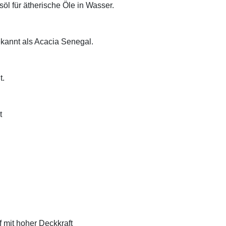
öl für ätherische Öle in Wasser.
ekannt als Acacia Senegal.
t.
t
f mit hoher Deckkraft