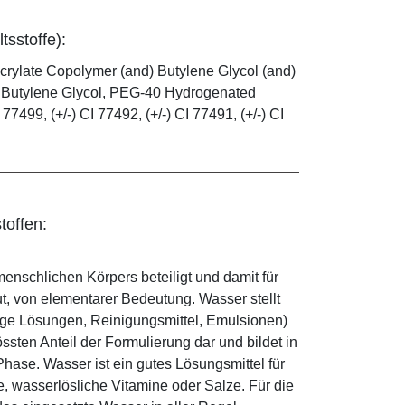
tsstoffe):
rylate Copolymer (and) Butylene Glycol (and)
l, Butylene Glycol, PEG-40 Hydrogenated
77499, (+/-) CI 77492, (+/-) CI 77491, (+/-) CI
toffen:
enschlichen Körpers beteiligt und damit für
ut, von elementarer Bedeutung. Wasser stellt
ige Lösungen, Reinigungsmittel, Emulsionen)
sten Anteil der Formulierung dar und bildet in
ase. Wasser ist ein gutes Lösungsmittel für
le, wasserlösliche Vitamine oder Salze. Für die