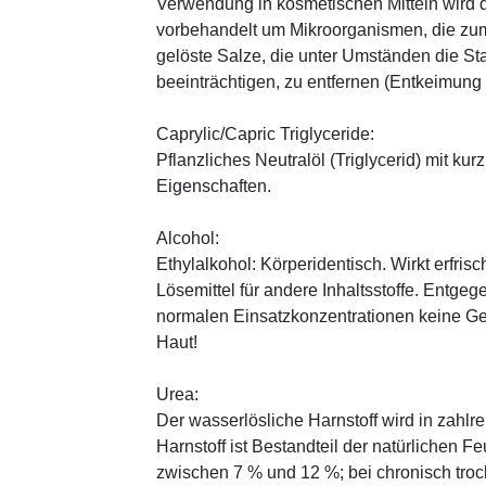
Verwendung in kosmetischen Mitteln wird d
vorbehandelt um Mikroorganismen, die zum
gelöste Salze, die unter Umständen die St
beeinträchtigen, zu entfernen (Entkeimung
Caprylic/Capric Triglyceride:
Pflanzliches Neutralöl (Triglycerid) mit kur
Eigenschaften.
Alcohol:
Ethylalkohol: Körperidentisch. Wirkt erfrisc
Lösemittel für andere Inhaltsstoffe. Entg
normalen Einsatzkonzentrationen keine Ge
Haut!
Urea:
Der wasserlösliche Harnstoff wird in zahlr
Harnstoff ist Bestandteil der natürlichen F
zwischen 7 % und 12 %; bei chronisch trock