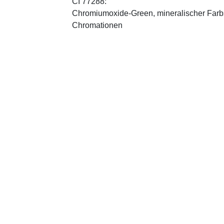
CI 77288:
Chromiumoxide-Green, mineralischer ­Farbst
Chromationen