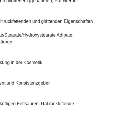
on hydriertem (gehärteten) Palmkernöl
t rückfettenden und glättenden Eigenschaften
te/Stearate/Hydroxystearate Adipate:
säuren
rkung in der Kosmetik
ient und Konsistenzgeber
zkettigen Fettsäuren. Hat rückfettende