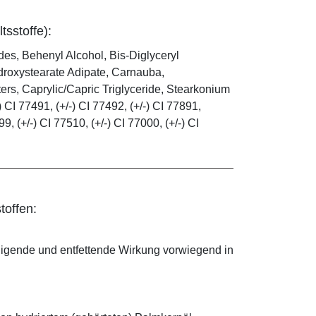
tsstoffe):
es, Behenyl Alcohol, Bis-Diglyceryl
droxystearate Adipate, Carnauba,
rs, Caprylic/Capric Triglyceride, Stearkonium
 CI 77491, (+/-) CI 77492, (+/-) CI 77891,
99, (+/-) CI 77510, (+/-) CI 77000, (+/-) CI
toffen:
nigende und entfettende Wirkung vorwiegend in