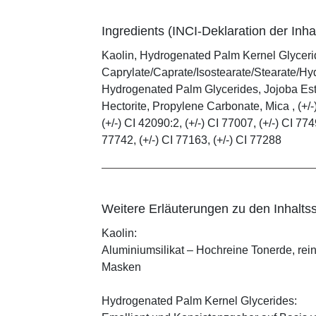
Ingredients (INCI-Deklaration der Inhal
Kaolin, Hydrogenated Palm Kernel Glycerid
Caprylate/Caprate/Isostearate/Stearate/Hy
Hydrogenated Palm Glycerides, Jojoba Este
Hectorite, Propylene Carbonate, Mica , (+/-)
(+/-) CI 42090:2, (+/-) CI 77007, (+/-) CI 774
77742, (+/-) CI 77163, (+/-) CI 77288
Weitere Erläuterungen zu den Inhaltss
Kaolin:
Aluminiumsilikat – Hochreine Tonerde, rei
Masken
Hydrogenated Palm Kernel Glycerides: